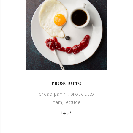
PROSCIUTTO
bread panini, prosciutto
ham, lettuce
14.5 €