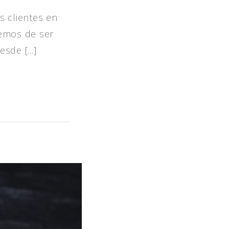
s clientes en
cemos de ser
de [...]