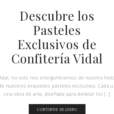
Descubre los
Pasteles
Exclusivos de
Confitería Vidal
Vidal, no solo nos enorgullecemos de nuestra histor
de nuestros exquisitos pasteles exclusivos. Cada u
una obra de arte, diseñada para deleitar los [...]
CONTINUE READING