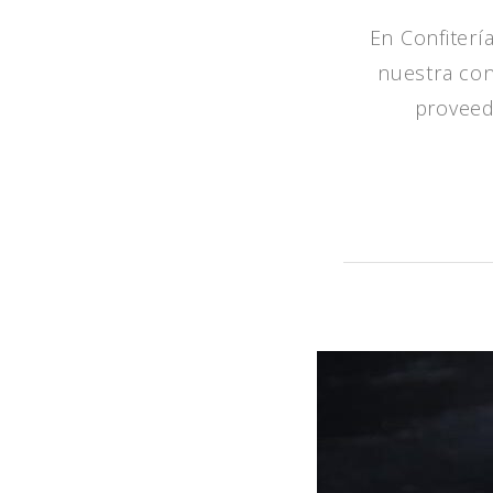
En Confiterí
nuestra con
proveed